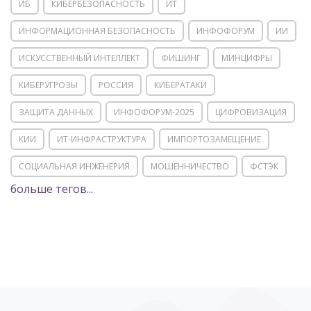
ИБ
КИБЕРБЕЗОПАСНОСТЬ
ИТ
ИНФОРМАЦИОННАЯ БЕЗОПАСНОСТЬ
ИНФОФОРУМ
ИИ
ИСКУССТВЕННЫЙ ИНТЕЛЛЕКТ
ФИШИНГ
МИНЦИФРЫ
КИБЕРУГРОЗЫ
РОССИЯ
КИБЕРАТАКИ
ЗАЩИТА ДАННЫХ
ИНФОФОРУМ-2025
ЦИФРОВИЗАЦИЯ
КИИ
ИТ-ИНФРАСТРУКТУРА
ИМПОРТОЗАМЕЩЕНИЕ
СОЦИАЛЬНАЯ ИНЖЕНЕРИЯ
МОШЕННИЧЕСТВО
ФСТЭК
больше тегов...
POSITIVE TECHNOLOGIES
ЦИФРОВАЯ ТРАНСФОРМАЦИЯ
DDOS
ПО
МВД
ГОСДУМА
ЦИФРОВАЯ БЕЗОПАСНОСТЬ
ШИФРОВАНИЕ
ТЕЛЕКОМ
НИЖНИЙ НОВГОРОД
ГОСУСЛУГИ
СОЧИ
ТЕХНОЛОГИИ
ТЮМЕНЬ
SOC
DDOS-АТАКИ
ФСБ