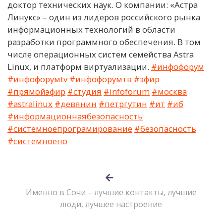
доктор технических наук. О компании: «Астра
Линукс» – один из лидеров российского рынка
информационных технологий в области
разработки программного обеспечения. В том
числе операционных систем семейства Astra
Linux, и платформ виртуализации.
#инфофорум
#инфофорумtv​
#инфофорумтв
#эфир​
#прямойэфир​
#студия​
#infoforum​
#москва​
#astralinux​
#девянин
#петргутин
#ит
#иб
#информационнаябезопасность
#системноепрограмирование
#безопасность
#системноепо
Именно в Сочи – лучшие контакты, лучшие
люди, лучшее настроение