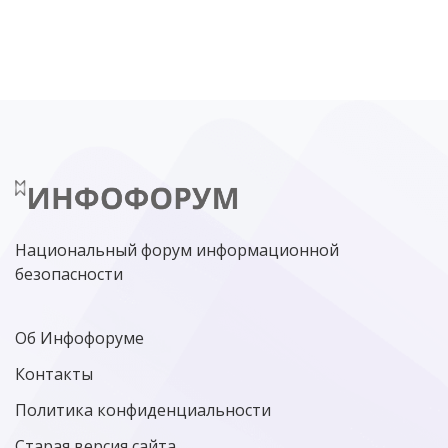
DDOS
ПО
МВД
ГОСДУМА
ЦИФРОВАЯ БЕЗОПАСНОСТЬ
ШИФРОВАНИЕ
ТЕЛЕКОМ
НИЖНИЙ НОВГОРОД
ГОСУСЛУГИ
СОЧИ
ТЕХНОЛОГИИ
ТЮМЕНЬ
SOC
DDOS-АТАКИ
ФСБ
ЛАБОРАТОРИЯ КАСПЕРСКОГО»
РОСКОМНАДЗОР
АСУ ТП
МИНЦИФРЫ РОССИИ
NGFW
КИБЕРМОШЕННИЧЕСТВО
ЦИФРОВАЯ ГРАМОТНОСТЬ
Национальный форум информационной
безопасности
Об Инфофоруме
Контакты
Политика конфиденциальности
Старая версия сайта