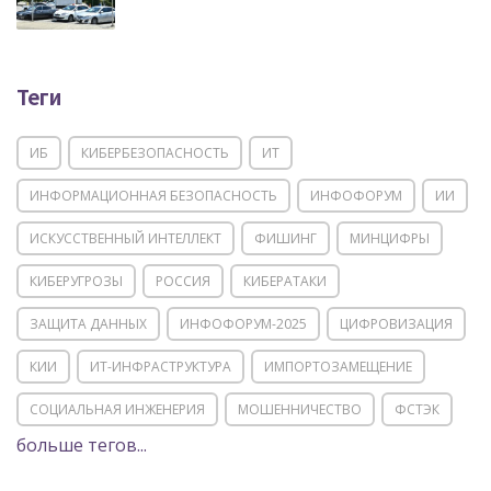
Теги
ИБ
КИБЕРБЕЗОПАСНОСТЬ
ИТ
ИНФОРМАЦИОННАЯ БЕЗОПАСНОСТЬ
ИНФОФОРУМ
ИИ
ИСКУССТВЕННЫЙ ИНТЕЛЛЕКТ
ФИШИНГ
МИНЦИФРЫ
КИБЕРУГРОЗЫ
РОССИЯ
КИБЕРАТАКИ
ЗАЩИТА ДАННЫХ
ИНФОФОРУМ-2025
ЦИФРОВИЗАЦИЯ
КИИ
ИТ-ИНФРАСТРУКТУРА
ИМПОРТОЗАМЕЩЕНИЕ
СОЦИАЛЬНАЯ ИНЖЕНЕРИЯ
МОШЕННИЧЕСТВО
ФСТЭК
больше тегов...
POSITIVE TECHNOLOGIES
ЦИФРОВАЯ ТРАНСФОРМАЦИЯ