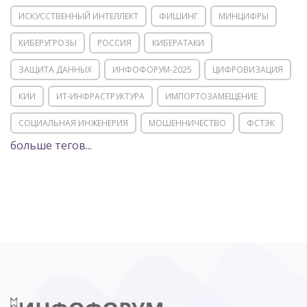
ИСКУССТВЕННЫЙ ИНТЕЛЛЕКТ
ФИШИНГ
МИНЦИФРЫ
КИБЕРУГРОЗЫ
РОССИЯ
КИБЕРАТАКИ
ЗАЩИТА ДАННЫХ
ИНФОФОРУМ-2025
ЦИФРОВИЗАЦИЯ
КИИ
ИТ-ИНФРАСТРУКТУРА
ИМПОРТОЗАМЕЩЕНИЕ
СОЦИАЛЬНАЯ ИНЖЕНЕРИЯ
МОШЕННИЧЕСТВО
ФСТЭК
больше тегов...
POSITIVE TECHNOLOGIES
ЦИФРОВАЯ ТРАНСФОРМАЦИЯ
DDOS
ПО
МВД
ГОСДУМА
ЦИФРОВАЯ БЕЗОПАСНОСТЬ
ШИФРОВАНИЕ
ТЕЛЕКОМ
НИЖНИЙ НОВГОРОД
ГОСУСЛУГИ
СОЧИ
ТЕХНОЛОГИИ
ТЮМЕНЬ
SOC
DDOS-АТАКИ
ФСБ
ЛАБОРАТОРИЯ КАСПЕРСКОГО»
РОСКОМНАДЗОР
АСУ ТП