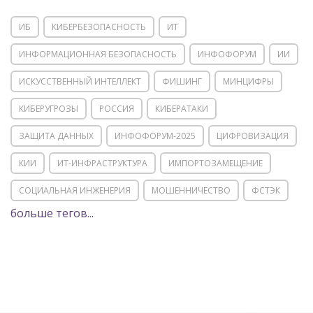
ИБ
КИБЕРБЕЗОПАСНОСТЬ
ИТ
ИНФОРМАЦИОННАЯ БЕЗОПАСНОСТЬ
ИНФОФОРУМ
ИИ
ИСКУССТВЕННЫЙ ИНТЕЛЛЕКТ
ФИШИНГ
МИНЦИФРЫ
КИБЕРУГРОЗЫ
РОССИЯ
КИБЕРАТАКИ
ЗАЩИТА ДАННЫХ
ИНФОФОРУМ-2025
ЦИФРОВИЗАЦИЯ
КИИ
ИТ-ИНФРАСТРУКТУРА
ИМПОРТОЗАМЕЩЕНИЕ
СОЦИАЛЬНАЯ ИНЖЕНЕРИЯ
МОШЕННИЧЕСТВО
ФСТЭК
больше тегов...
POSITIVE TECHNOLOGIES
ЦИФРОВАЯ ТРАНСФОРМАЦИЯ
DDOS
ПО
МВД
ГОСДУМА
ЦИФРОВАЯ БЕЗОПАСНОСТЬ
ШИФРОВАНИЕ
ТЕЛЕКОМ
НИЖНИЙ НОВГОРОД
ГОСУСЛУГИ
СОЧИ