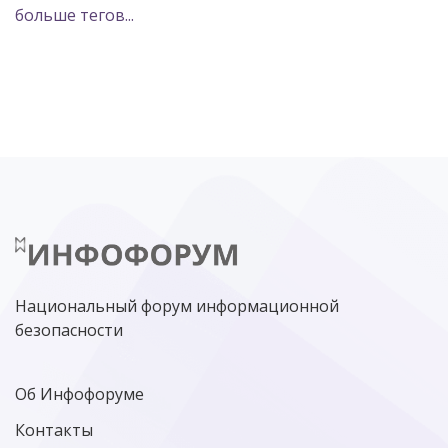
больше тегов...
POSITIVE TECHNOLOGIES
ЦИФРОВАЯ ТРАНСФОРМАЦИЯ
DDOS
ПО
МВД
ГОСДУМА
ЦИФРОВАЯ БЕЗОПАСНОСТЬ
ШИФРОВАНИЕ
ТЕЛЕКОМ
НИЖНИЙ НОВГОРОД
ГОСУСЛУГИ
СОЧИ
ТЕХНОЛОГИИ
ТЮМЕНЬ
SOC
DDOS-АТАКИ
ФСБ
ЛАБОРАТОРИЯ КАСПЕРСКОГО»
РОСКОМНАДЗОР
АСУ ТП
МИНЦИФРЫ РОССИИ
NGFW
КИБЕРМОШЕННИЧЕСТВО
ЦИФРОВАЯ ГРАМОТНОСТЬ
Национальный форум информационной
безопасности
Об Инфофоруме
Контакты