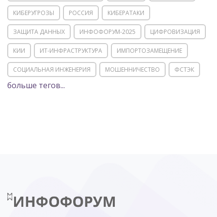
КИБЕРУГРОЗЫ
РОССИЯ
КИБЕРАТАКИ
ЗАЩИТА ДАННЫХ
ИНФОФОРУМ-2025
ЦИФРОВИЗАЦИЯ
КИИ
ИТ-ИНФРАСТРУКТУРА
ИМПОРТОЗАМЕЩЕНИЕ
СОЦИАЛЬНАЯ ИНЖЕНЕРИЯ
МОШЕННИЧЕСТВО
ФСТЭК
больше тегов...
POSITIVE TECHNOLOGIES
ЦИФРОВАЯ ТРАНСФОРМАЦИЯ
DDOS
ПО
МВД
ГОСДУМА
ЦИФРОВАЯ БЕЗОПАСНОСТЬ
ШИФРОВАНИЕ
ТЕЛЕКОМ
НИЖНИЙ НОВГОРОД
ГОСУСЛУГИ
СОЧИ
ТЕХНОЛОГИИ
ТЮМЕНЬ
SOC
DDOS-АТАКИ
ФСБ
ЛАБОРАТОРИЯ КАСПЕРСКОГО»
РОСКОМНАДЗОР
АСУ ТП
МИНЦИФРЫ РОССИИ
NGFW
КИБЕРМОШЕННИЧЕСТВО