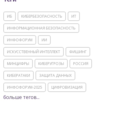
ИБ
КИБЕРБЕЗОПАСНОСТЬ
ИТ
ИНФОРМАЦИОННАЯ БЕЗОПАСНОСТЬ
ИНФОФОРУМ
ИИ
ИСКУССТВЕННЫЙ ИНТЕЛЛЕКТ
ФИШИНГ
МИНЦИФРЫ
КИБЕРУГРОЗЫ
РОССИЯ
КИБЕРАТАКИ
ЗАЩИТА ДАННЫХ
ИНФОФОРУМ-2025
ЦИФРОВИЗАЦИЯ
больше тегов...
КИИ
ИТ-ИНФРАСТРУКТУРА
ИМПОРТОЗАМЕЩЕНИЕ
СОЦИАЛЬНАЯ ИНЖЕНЕРИЯ
МОШЕННИЧЕСТВО
ФСТЭК