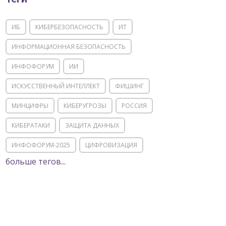
ИБ
КИБЕРБЕЗОПАСНОСТЬ
ИТ
ИНФОРМАЦИОННАЯ БЕЗОПАСНОСТЬ
ИНФОФОРУМ
ИИ
ИСКУССТВЕННЫЙ ИНТЕЛЛЕКТ
ФИШИНГ
МИНЦИФРЫ
КИБЕРУГРОЗЫ
РОССИЯ
КИБЕРАТАКИ
ЗАЩИТА ДАННЫХ
ИНФОФОРУМ-2025
ЦИФРОВИЗАЦИЯ
больше тегов...
КИИ
ИТ-ИНФРАСТРУКТУРА
ИМПОРТОЗАМЕЩЕНИЕ
СОЦИАЛЬНАЯ ИНЖЕНЕРИЯ
МОШЕННИЧЕСТВО
ФСТЭК