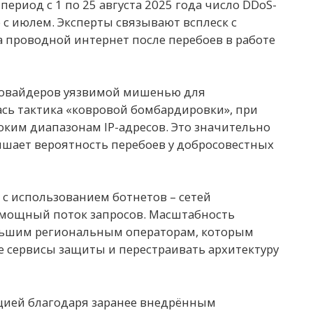
ериод с 1 по 25 августа 2025 года число DDoS-
 с июлем. Эксперты связывают всплеск с
 проводной интернет после перебоев в работе
провайдеров уязвимой мишенью для
сь тактика «ковровой бомбардировки», при
оким диапазонам IP-адресов. Это значительно
шает вероятность перебоев у добросовестных
с использованием ботнетов – сетей
 мощный поток запросов. Масштабность
льшим региональным операторам, которым
 сервисы защиты и перестраивать архитектуру
цией благодаря заранее внедрённым