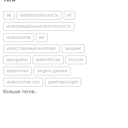
ИБ
КИБЕРБЕЗОПАСНОСТЬ
ИТ
ИНФОРМАЦИОННАЯ БЕЗОПАСНОСТЬ
ИНФОФОРУМ
ИИ
ИСКУССТВЕННЫЙ ИНТЕЛЛЕКТ
ФИШИНГ
МИНЦИФРЫ
КИБЕРУГРОЗЫ
РОССИЯ
КИБЕРАТАКИ
ЗАЩИТА ДАННЫХ
ИНФОФОРУМ-2025
ЦИФРОВИЗАЦИЯ
больше тегов...
КИИ
ИТ-ИНФРАСТРУКТУРА
ИМПОРТОЗАМЕЩЕНИЕ
СОЦИАЛЬНАЯ ИНЖЕНЕРИЯ
МОШЕННИЧЕСТВО
ФСТЭК