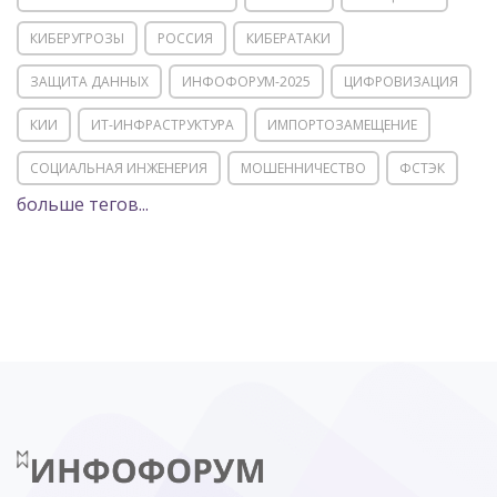
КИБЕРУГРОЗЫ
РОССИЯ
КИБЕРАТАКИ
ЗАЩИТА ДАННЫХ
ИНФОФОРУМ-2025
ЦИФРОВИЗАЦИЯ
КИИ
ИТ-ИНФРАСТРУКТУРА
ИМПОРТОЗАМЕЩЕНИЕ
СОЦИАЛЬНАЯ ИНЖЕНЕРИЯ
МОШЕННИЧЕСТВО
ФСТЭК
больше тегов...
POSITIVE TECHNOLOGIES
ЦИФРОВАЯ ТРАНСФОРМАЦИЯ
DDOS
ПО
МВД
ГОСДУМА
ЦИФРОВАЯ БЕЗОПАСНОСТЬ
ШИФРОВАНИЕ
ТЕЛЕКОМ
НИЖНИЙ НОВГОРОД
ГОСУСЛУГИ
СОЧИ
ТЕХНОЛОГИИ
ТЮМЕНЬ
SOC
DDOS-АТАКИ
ФСБ
ЛАБОРАТОРИЯ КАСПЕРСКОГО»
РОСКОМНАДЗОР
АСУ ТП
МИНЦИФРЫ РОССИИ
NGFW
КИБЕРМОШЕННИЧЕСТВО