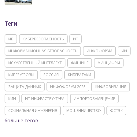
Теги
ИБ
КИБЕРБЕЗОПАСНОСТЬ
ИТ
ИНФОРМАЦИОННАЯ БЕЗОПАСНОСТЬ
ИНФОФОРУМ
ИИ
ИСКУССТВЕННЫЙ ИНТЕЛЛЕКТ
ФИШИНГ
МИНЦИФРЫ
КИБЕРУГРОЗЫ
РОССИЯ
КИБЕРАТАКИ
ЗАЩИТА ДАННЫХ
ИНФОФОРУМ-2025
ЦИФРОВИЗАЦИЯ
КИИ
ИТ-ИНФРАСТРУКТУРА
ИМПОРТОЗАМЕЩЕНИЕ
СОЦИАЛЬНАЯ ИНЖЕНЕРИЯ
МОШЕННИЧЕСТВО
ФСТЭК
больше тегов...
POSITIVE TECHNOLOGIES
ЦИФРОВАЯ ТРАНСФОРМАЦИЯ
DDOS
ПО
МВД
ГОСДУМА