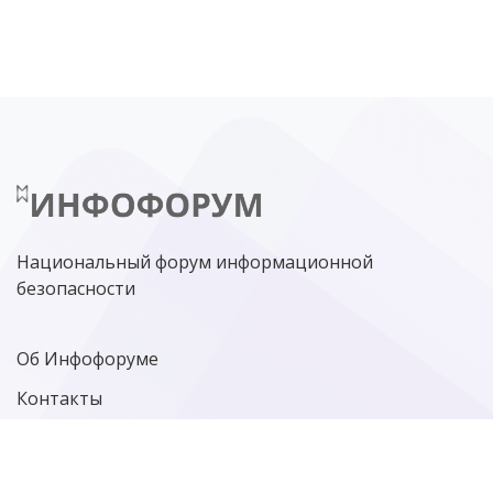
ЦИФРОВАЯ БЕЗОПАСНОСТЬ
ШИФРОВАНИЕ
ТЕЛЕКОМ
НИЖНИЙ НОВГОРОД
ГОСУСЛУГИ
СОЧИ
ТЕХНОЛОГИИ
ТЮМЕНЬ
SOC
DDOS-АТАКИ
ФСБ
ЛАБОРАТОРИЯ КАСПЕРСКОГО»
РОСКОМНАДЗОР
АСУ ТП
МИНЦИФРЫ РОССИИ
NGFW
КИБЕРМОШЕННИЧЕСТВО
ЦИФРОВАЯ ГРАМОТНОСТЬ
Национальный форум информационной
безопасности
Об Инфофоруме
Контакты
Политика конфиденциальности
Старая версия сайта