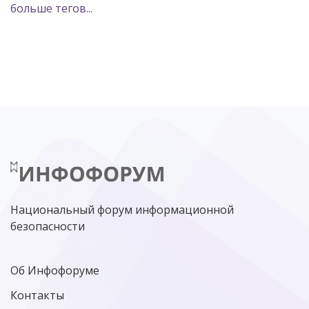
больше тегов...
POSITIVE TECHNOLOGIES
ЦИФРОВАЯ ТРАНСФОРМАЦИЯ
DDOS
ПО
МВД
ГОСДУМА
ЦИФРОВАЯ БЕЗОПАСНОСТЬ
ШИФРОВАНИЕ
ТЕЛЕКОМ
НИЖНИЙ НОВГОРОД
ГОСУСЛУГИ
СОЧИ
ТЕХНОЛОГИИ
ТЮМЕНЬ
SOC
DDOS-АТАКИ
ФСБ
ЛАБОРАТОРИЯ КАСПЕРСКОГО»
РОСКОМНАДЗОР
АСУ ТП
МИНЦИФРЫ РОССИИ
NGFW
КИБЕРМОШЕННИЧЕСТВО
ЦИФРОВАЯ ГРАМОТНОСТЬ
Национальный форум информационной
безопасности
Об Инфофоруме
Контакты