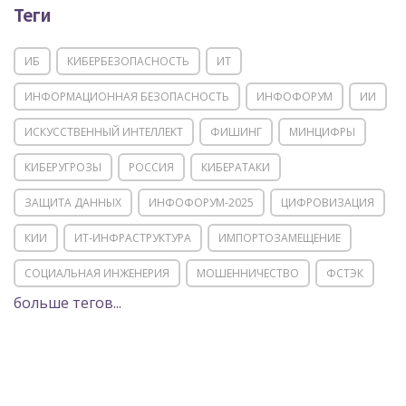
Теги
ИБ
КИБЕРБЕЗОПАСНОСТЬ
ИТ
ИНФОРМАЦИОННАЯ БЕЗОПАСНОСТЬ
ИНФОФОРУМ
ИИ
ИСКУССТВЕННЫЙ ИНТЕЛЛЕКТ
ФИШИНГ
МИНЦИФРЫ
КИБЕРУГРОЗЫ
РОССИЯ
КИБЕРАТАКИ
ЗАЩИТА ДАННЫХ
ИНФОФОРУМ-2025
ЦИФРОВИЗАЦИЯ
КИИ
ИТ-ИНФРАСТРУКТУРА
ИМПОРТОЗАМЕЩЕНИЕ
СОЦИАЛЬНАЯ ИНЖЕНЕРИЯ
МОШЕННИЧЕСТВО
ФСТЭК
больше тегов...
POSITIVE TECHNOLOGIES
ЦИФРОВАЯ ТРАНСФОРМАЦИЯ
DDOS
ПО
МВД
ГОСДУМА
ЦИФРОВАЯ БЕЗОПАСНОСТЬ
ШИФРОВАНИЕ
ТЕЛЕКОМ