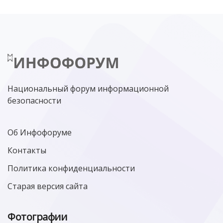
НИЖНИЙ НОВГОРОД
ГОСУСЛУГИ
СОЧИ
ТЕХНОЛОГИИ
ТЮМЕНЬ
SOC
DDOS-АТАКИ
ФСБ
ЛАБОРАТОРИЯ КАСПЕРСКОГО»
РОСКОМНАДЗОР
АСУ ТП
МИНЦИФРЫ РОССИИ
NGFW
КИБЕРМОШЕННИЧЕСТВО
ЦИФРОВАЯ ГРАМОТНОСТЬ
Национальный форум информационной
безопасности
Об Инфофоруме
Контакты
Политика конфиденциальности
Старая версия сайта
Фотографии