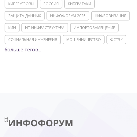
КИБЕРУГРОЗЫ
РОССИЯ
КИБЕРАТАКИ
ЗАЩИТА ДАННЫХ
ИНФОФОРУМ-2025
ЦИФРОВИЗАЦИЯ
КИИ
ИТ-ИНФРАСТРУКТУРА
ИМПОРТОЗАМЕЩЕНИЕ
СОЦИАЛЬНАЯ ИНЖЕНЕРИЯ
МОШЕННИЧЕСТВО
ФСТЭК
больше тегов...
POSITIVE TECHNOLOGIES
ЦИФРОВАЯ ТРАНСФОРМАЦИЯ
DDOS
ПО
МВД
ГОСДУМА
ЦИФРОВАЯ БЕЗОПАСНОСТЬ
ШИФРОВАНИЕ
ТЕЛЕКОМ
НИЖНИЙ НОВГОРОД
ГОСУСЛУГИ
СОЧИ
ТЕХНОЛОГИИ
ТЮМЕНЬ
SOC
DDOS-АТАКИ
ФСБ
ЛАБОРАТОРИЯ КАСПЕРСКОГО»
РОСКОМНАДЗОР
АСУ ТП
МИНЦИФРЫ РОССИИ
NGFW
КИБЕРМОШЕННИЧЕСТВО
ЦИФРОВАЯ ГРАМОТНОСТЬ