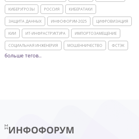
КИБЕРУГРОЗЫ
РОССИЯ
КИБЕРАТАКИ
ЗАЩИТА ДАННЫХ
ИНФОФОРУМ-2025
ЦИФРОВИЗАЦИЯ
КИИ
ИТ-ИНФРАСТРУКТУРА
ИМПОРТОЗАМЕЩЕНИЕ
СОЦИАЛЬНАЯ ИНЖЕНЕРИЯ
МОШЕННИЧЕСТВО
ФСТЭК
больше тегов...
POSITIVE TECHNOLOGIES
ЦИФРОВАЯ ТРАНСФОРМАЦИЯ
DDOS
ПО
МВД
ГОСДУМА
ЦИФРОВАЯ БЕЗОПАСНОСТЬ
ШИФРОВАНИЕ
ТЕЛЕКОМ
НИЖНИЙ НОВГОРОД
ГОСУСЛУГИ
СОЧИ
ТЕХНОЛОГИИ
ТЮМЕНЬ
SOC
DDOS-АТАКИ
ФСБ
ЛАБОРАТОРИЯ КАСПЕРСКОГО»
РОСКОМНАДЗОР
АСУ ТП
МИНЦИФРЫ РОССИИ
NGFW
КИБЕРМОШЕННИЧЕСТВО