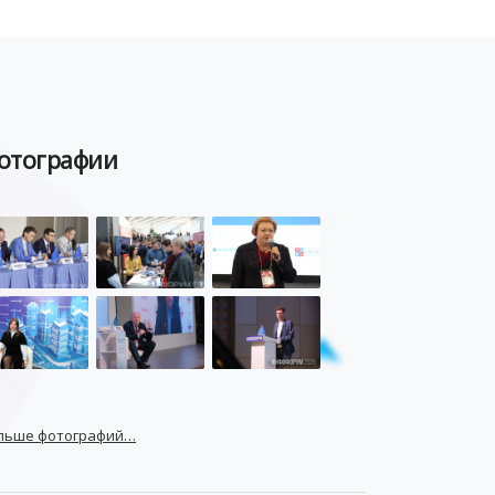
POSITIVE TECHNOLOGIES
ЦИФРОВАЯ ТРАНСФОРМАЦИЯ
DDOS
ПО
МВД
ГОСДУМА
отографии
ЦИФРОВАЯ БЕЗОПАСНОСТЬ
ШИФРОВАНИЕ
ТЕЛЕКОМ
НИЖНИЙ НОВГОРОД
ГОСУСЛУГИ
СОЧИ
ТЕХНОЛОГИИ
ТЮМЕНЬ
SOC
DDOS-АТАКИ
ФСБ
ЛАБОРАТОРИЯ КАСПЕРСКОГО»
РОСКОМНАДЗОР
АСУ ТП
МИНЦИФРЫ РОССИИ
NGFW
льше фотографий…
КИБЕРМОШЕННИЧЕСТВО