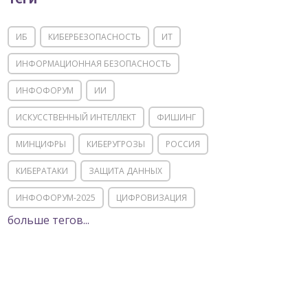
ИБ
КИБЕРБЕЗОПАСНОСТЬ
ИТ
ИНФОРМАЦИОННАЯ БЕЗОПАСНОСТЬ
ИНФОФОРУМ
ИИ
ИСКУССТВЕННЫЙ ИНТЕЛЛЕКТ
ФИШИНГ
МИНЦИФРЫ
КИБЕРУГРОЗЫ
РОССИЯ
КИБЕРАТАКИ
ЗАЩИТА ДАННЫХ
ИНФОФОРУМ-2025
ЦИФРОВИЗАЦИЯ
больше тегов...
КИИ
ИТ-ИНФРАСТРУКТУРА
ИМПОРТОЗАМЕЩЕНИЕ
СОЦИАЛЬНАЯ ИНЖЕНЕРИЯ
МОШЕННИЧЕСТВО
ФСТЭК