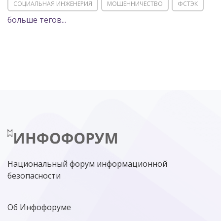
СОЦИАЛЬНАЯ ИНЖЕНЕРИЯ
МОШЕННИЧЕСТВО
ФСТЭК
больше тегов...
POSITIVE TECHNOLOGIES
ЦИФРОВАЯ ТРАНСФОРМАЦИЯ
DDOS
ПО
МВД
ГОСДУМА
ЦИФРОВАЯ БЕЗОПАСНОСТЬ
ШИФРОВАНИЕ
ТЕЛЕКОМ
НИЖНИЙ НОВГОРОД
ГОСУСЛУГИ
СОЧИ
ТЕХНОЛОГИИ
ТЮМЕНЬ
SOC
DDOS-АТАКИ
ФСБ
ЛАБОРАТОРИЯ КАСПЕРСКОГО»
РОСКОМНАДЗОР
АСУ ТП
МИНЦИФРЫ РОССИИ
NGFW
КИБЕРМОШЕННИЧЕСТВО
ЦИФРОВАЯ ГРАМОТНОСТЬ
Национальный форум информационной
безопасности
Об Инфофоруме