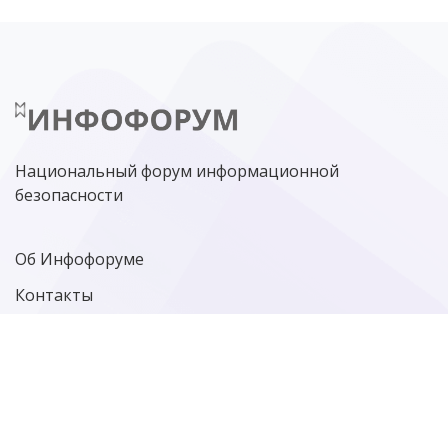
НИЖНИЙ НОВГОРОД
ГОСУСЛУГИ
СОЧИ
ТЕХНОЛОГИИ
ТЮМЕНЬ
SOC
DDOS-АТАКИ
ФСБ
ЛАБОРАТОРИЯ КАСПЕРСКОГО»
РОСКОМНАДЗОР
АСУ ТП
МИНЦИФРЫ РОССИИ
NGFW
КИБЕРМОШЕННИЧЕСТВО
ЦИФРОВАЯ ГРАМОТНОСТЬ
Национальный форум информационной
безопасности
Об Инфофоруме
Контакты
Политика конфиденциальности
Старая версия сайта
Фотографии