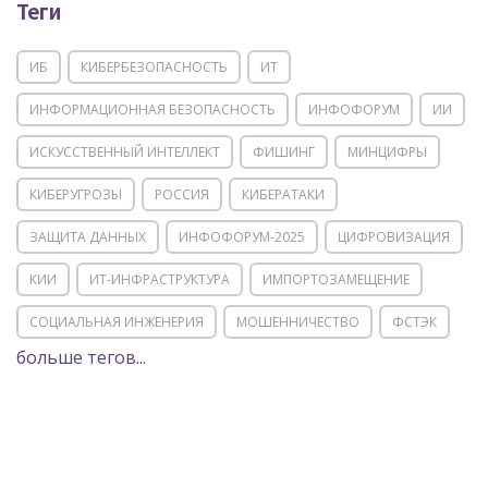
Теги
ИБ
КИБЕРБЕЗОПАСНОСТЬ
ИТ
ИНФОРМАЦИОННАЯ БЕЗОПАСНОСТЬ
ИНФОФОРУМ
ИИ
ИСКУССТВЕННЫЙ ИНТЕЛЛЕКТ
ФИШИНГ
МИНЦИФРЫ
КИБЕРУГРОЗЫ
РОССИЯ
КИБЕРАТАКИ
ЗАЩИТА ДАННЫХ
ИНФОФОРУМ-2025
ЦИФРОВИЗАЦИЯ
КИИ
ИТ-ИНФРАСТРУКТУРА
ИМПОРТОЗАМЕЩЕНИЕ
СОЦИАЛЬНАЯ ИНЖЕНЕРИЯ
МОШЕННИЧЕСТВО
ФСТЭК
больше тегов...
POSITIVE TECHNOLOGIES
ЦИФРОВАЯ ТРАНСФОРМАЦИЯ
DDOS
ПО
МВД
ГОСДУМА
ЦИФРОВАЯ БЕЗОПАСНОСТЬ
ШИФРОВАНИЕ
ТЕЛЕКОМ