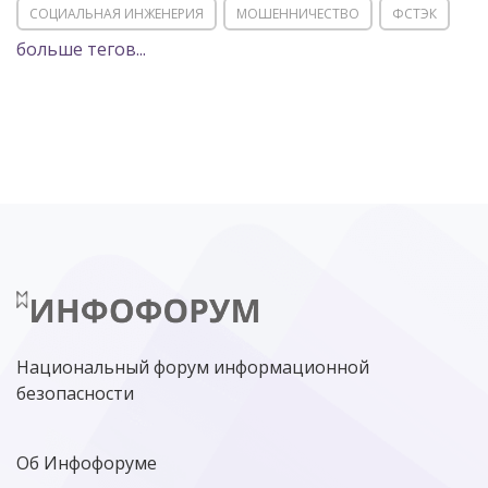
СОЦИАЛЬНАЯ ИНЖЕНЕРИЯ
МОШЕННИЧЕСТВО
ФСТЭК
больше тегов...
POSITIVE TECHNOLOGIES
ЦИФРОВАЯ ТРАНСФОРМАЦИЯ
DDOS
ПО
МВД
ГОСДУМА
ЦИФРОВАЯ БЕЗОПАСНОСТЬ
ШИФРОВАНИЕ
ТЕЛЕКОМ
НИЖНИЙ НОВГОРОД
ГОСУСЛУГИ
СОЧИ
ТЕХНОЛОГИИ
ТЮМЕНЬ
SOC
DDOS-АТАКИ
ФСБ
ЛАБОРАТОРИЯ КАСПЕРСКОГО»
РОСКОМНАДЗОР
АСУ ТП
МИНЦИФРЫ РОССИИ
NGFW
КИБЕРМОШЕННИЧЕСТВО
ЦИФРОВАЯ ГРАМОТНОСТЬ
Национальный форум информационной
безопасности
Об Инфофоруме