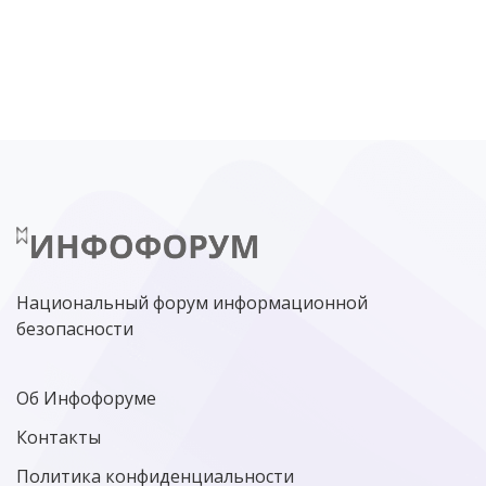
DDOS
ПО
МВД
ГОСДУМА
ЦИФРОВАЯ БЕЗОПАСНОСТЬ
ШИФРОВАНИЕ
ТЕЛЕКОМ
НИЖНИЙ НОВГОРОД
ГОСУСЛУГИ
СОЧИ
ТЕХНОЛОГИИ
ТЮМЕНЬ
SOC
DDOS-АТАКИ
ФСБ
ЛАБОРАТОРИЯ КАСПЕРСКОГО»
РОСКОМНАДЗОР
АСУ ТП
МИНЦИФРЫ РОССИИ
NGFW
КИБЕРМОШЕННИЧЕСТВО
ЦИФРОВАЯ ГРАМОТНОСТЬ
Национальный форум информационной
безопасности
Об Инфофоруме
Контакты
Политика конфиденциальности