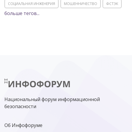
СОЦИАЛЬНАЯ ИНЖЕНЕРИЯ
МОШЕННИЧЕСТВО
ФСТЭК
больше тегов...
POSITIVE TECHNOLOGIES
ЦИФРОВАЯ ТРАНСФОРМАЦИЯ
DDOS
ПО
МВД
ГОСДУМА
ЦИФРОВАЯ БЕЗОПАСНОСТЬ
ШИФРОВАНИЕ
ТЕЛЕКОМ
НИЖНИЙ НОВГОРОД
ГОСУСЛУГИ
СОЧИ
ТЕХНОЛОГИИ
ТЮМЕНЬ
SOC
DDOS-АТАКИ
ФСБ
ЛАБОРАТОРИЯ КАСПЕРСКОГО»
РОСКОМНАДЗОР
АСУ ТП
МИНЦИФРЫ РОССИИ
NGFW
КИБЕРМОШЕННИЧЕСТВО
ЦИФРОВАЯ ГРАМОТНОСТЬ
Национальный форум информационной
безопасности
Об Инфофоруме