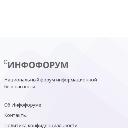
DDOS
ПО
МВД
ГОСДУМА
ЦИФРОВАЯ БЕЗОПАСНОСТЬ
ШИФРОВАНИЕ
ТЕЛЕКОМ
НИЖНИЙ НОВГОРОД
ГОСУСЛУГИ
СОЧИ
ТЕХНОЛОГИИ
ТЮМЕНЬ
SOC
DDOS-АТАКИ
ФСБ
ЛАБОРАТОРИЯ КАСПЕРСКОГО»
РОСКОМНАДЗОР
АСУ ТП
МИНЦИФРЫ РОССИИ
NGFW
КИБЕРМОШЕННИЧЕСТВО
ЦИФРОВАЯ ГРАМОТНОСТЬ
Национальный форум информационной
безопасности
Об Инфофоруме
Контакты
Политика конфиденциальности