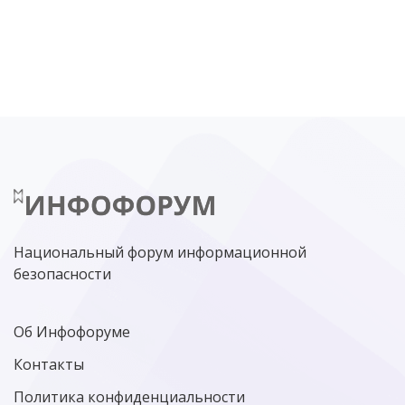
DDOS
ПО
МВД
ГОСДУМА
ЦИФРОВАЯ БЕЗОПАСНОСТЬ
ШИФРОВАНИЕ
ТЕЛЕКОМ
НИЖНИЙ НОВГОРОД
ГОСУСЛУГИ
СОЧИ
ТЕХНОЛОГИИ
ТЮМЕНЬ
SOC
DDOS-АТАКИ
ФСБ
ЛАБОРАТОРИЯ КАСПЕРСКОГО»
РОСКОМНАДЗОР
АСУ ТП
МИНЦИФРЫ РОССИИ
NGFW
КИБЕРМОШЕННИЧЕСТВО
ЦИФРОВАЯ ГРАМОТНОСТЬ
Национальный форум информационной
безопасности
Об Инфофоруме
Контакты
Политика конфиденциальности