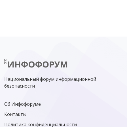
DDOS
ПО
МВД
ГОСДУМА
ЦИФРОВАЯ БЕЗОПАСНОСТЬ
ШИФРОВАНИЕ
ТЕЛЕКОМ
НИЖНИЙ НОВГОРОД
ГОСУСЛУГИ
СОЧИ
ТЕХНОЛОГИИ
ТЮМЕНЬ
SOC
DDOS-АТАКИ
ФСБ
ЛАБОРАТОРИЯ КАСПЕРСКОГО»
РОСКОМНАДЗОР
АСУ ТП
МИНЦИФРЫ РОССИИ
NGFW
КИБЕРМОШЕННИЧЕСТВО
ЦИФРОВАЯ ГРАМОТНОСТЬ
Национальный форум информационной
безопасности
Об Инфофоруме
Контакты
Политика конфиденциальности