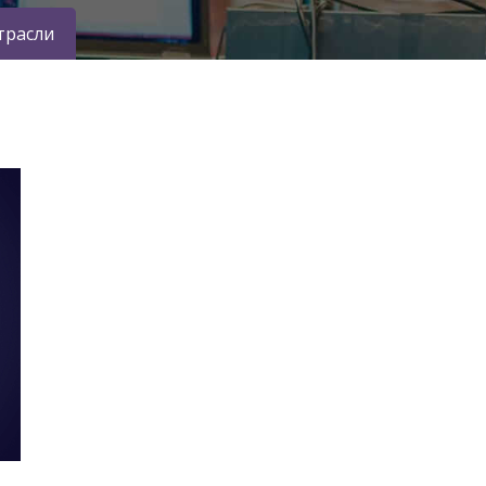
трасли