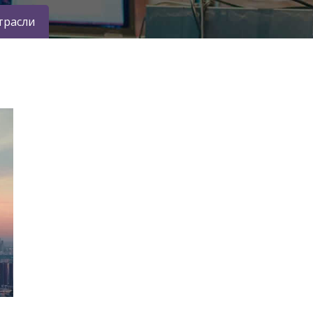
трасли