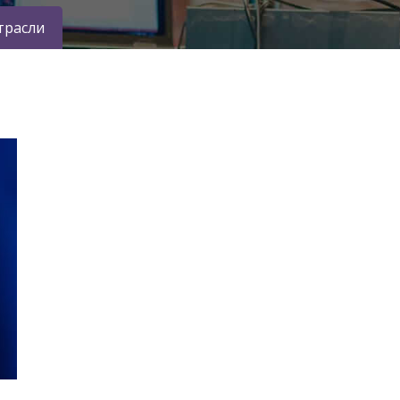
трасли