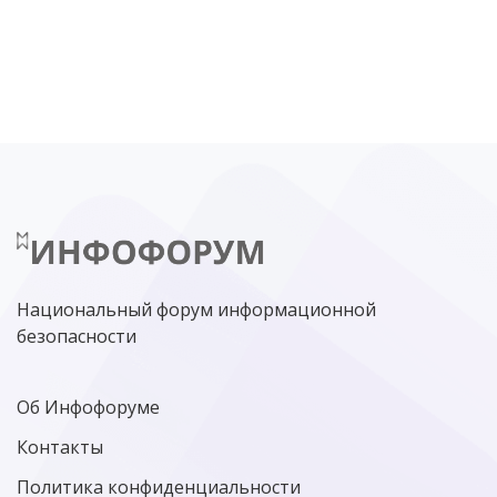
DDOS
ПО
МВД
ГОСДУМА
ЦИФРОВАЯ БЕЗОПАСНОСТЬ
ШИФРОВАНИЕ
ТЕЛЕКОМ
НИЖНИЙ НОВГОРОД
ГОСУСЛУГИ
СОЧИ
ТЕХНОЛОГИИ
ТЮМЕНЬ
SOC
DDOS-АТАКИ
ФСБ
ЛАБОРАТОРИЯ КАСПЕРСКОГО»
РОСКОМНАДЗОР
АСУ ТП
МИНЦИФРЫ РОССИИ
NGFW
КИБЕРМОШЕННИЧЕСТВО
ЦИФРОВАЯ ГРАМОТНОСТЬ
Национальный форум информационной
безопасности
Об Инфофоруме
Контакты
Политика конфиденциальности