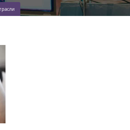
трасли