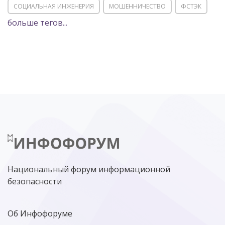
СОЦИАЛЬНАЯ ИНЖЕНЕРИЯ
МОШЕННИЧЕСТВО
ФСТЭК
больше тегов...
POSITIVE TECHNOLOGIES
ЦИФРОВАЯ ТРАНСФОРМАЦИЯ
DDOS
ПО
МВД
ГОСДУМА
ЦИФРОВАЯ БЕЗОПАСНОСТЬ
ШИФРОВАНИЕ
ТЕЛЕКОМ
НИЖНИЙ НОВГОРОД
ГОСУСЛУГИ
СОЧИ
ТЕХНОЛОГИИ
ТЮМЕНЬ
SOC
DDOS-АТАКИ
ФСБ
ЛАБОРАТОРИЯ КАСПЕРСКОГО»
РОСКОМНАДЗОР
АСУ ТП
МИНЦИФРЫ РОССИИ
NGFW
КИБЕРМОШЕННИЧЕСТВО
ЦИФРОВАЯ ГРАМОТНОСТЬ
Национальный форум информационной
безопасности
Об Инфофоруме