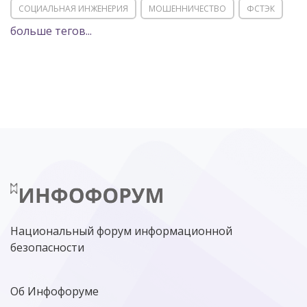
СОЦИАЛЬНАЯ ИНЖЕНЕРИЯ
МОШЕННИЧЕСТВО
ФСТЭК
больше тегов...
POSITIVE TECHNOLOGIES
ЦИФРОВАЯ ТРАНСФОРМАЦИЯ
DDOS
ПО
МВД
ГОСДУМА
ЦИФРОВАЯ БЕЗОПАСНОСТЬ
ШИФРОВАНИЕ
ТЕЛЕКОМ
НИЖНИЙ НОВГОРОД
ГОСУСЛУГИ
СОЧИ
ТЕХНОЛОГИИ
ТЮМЕНЬ
SOC
DDOS-АТАКИ
ФСБ
ЛАБОРАТОРИЯ КАСПЕРСКОГО»
РОСКОМНАДЗОР
АСУ ТП
МИНЦИФРЫ РОССИИ
NGFW
КИБЕРМОШЕННИЧЕСТВО
ЦИФРОВАЯ ГРАМОТНОСТЬ
Национальный форум информационной
безопасности
Об Инфофоруме