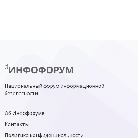
DDOS
ПО
МВД
ГОСДУМА
ЦИФРОВАЯ БЕЗОПАСНОСТЬ
ШИФРОВАНИЕ
ТЕЛЕКОМ
НИЖНИЙ НОВГОРОД
ГОСУСЛУГИ
СОЧИ
ТЕХНОЛОГИИ
ТЮМЕНЬ
SOC
DDOS-АТАКИ
ФСБ
ЛАБОРАТОРИЯ КАСПЕРСКОГО»
РОСКОМНАДЗОР
АСУ ТП
МИНЦИФРЫ РОССИИ
NGFW
КИБЕРМОШЕННИЧЕСТВО
ЦИФРОВАЯ ГРАМОТНОСТЬ
Национальный форум информационной
безопасности
Об Инфофоруме
Контакты
Политика конфиденциальности