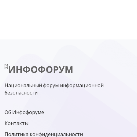
DDOS
ПО
МВД
ГОСДУМА
ЦИФРОВАЯ БЕЗОПАСНОСТЬ
ШИФРОВАНИЕ
ТЕЛЕКОМ
НИЖНИЙ НОВГОРОД
ГОСУСЛУГИ
СОЧИ
ТЕХНОЛОГИИ
ТЮМЕНЬ
SOC
DDOS-АТАКИ
ФСБ
ЛАБОРАТОРИЯ КАСПЕРСКОГО»
РОСКОМНАДЗОР
АСУ ТП
МИНЦИФРЫ РОССИИ
NGFW
КИБЕРМОШЕННИЧЕСТВО
ЦИФРОВАЯ ГРАМОТНОСТЬ
Национальный форум информационной
безопасности
Об Инфофоруме
Контакты
Политика конфиденциальности