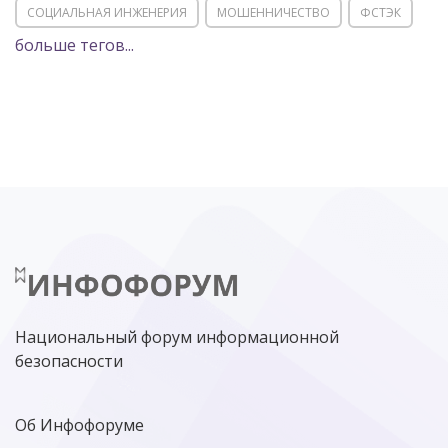
СОЦИАЛЬНАЯ ИНЖЕНЕРИЯ
МОШЕННИЧЕСТВО
ФСТЭК
больше тегов...
POSITIVE TECHNOLOGIES
ЦИФРОВАЯ ТРАНСФОРМАЦИЯ
DDOS
ПО
МВД
ГОСДУМА
ЦИФРОВАЯ БЕЗОПАСНОСТЬ
ШИФРОВАНИЕ
ТЕЛЕКОМ
НИЖНИЙ НОВГОРОД
ГОСУСЛУГИ
СОЧИ
ТЕХНОЛОГИИ
ТЮМЕНЬ
SOC
DDOS-АТАКИ
ФСБ
ЛАБОРАТОРИЯ КАСПЕРСКОГО»
РОСКОМНАДЗОР
АСУ ТП
МИНЦИФРЫ РОССИИ
NGFW
КИБЕРМОШЕННИЧЕСТВО
ЦИФРОВАЯ ГРАМОТНОСТЬ
Национальный форум информационной
безопасности
Об Инфофоруме