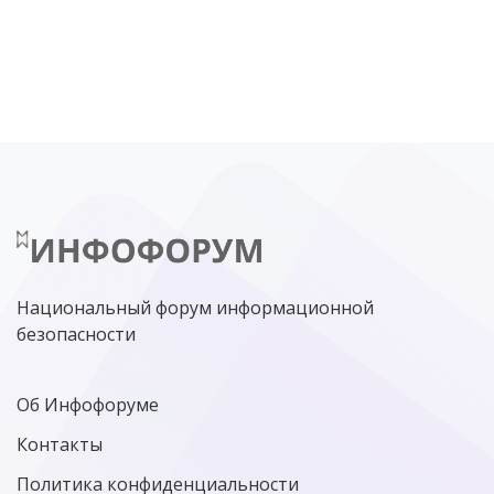
DDOS
ПО
МВД
ГОСДУМА
ЦИФРОВАЯ БЕЗОПАСНОСТЬ
ШИФРОВАНИЕ
ТЕЛЕКОМ
НИЖНИЙ НОВГОРОД
ГОСУСЛУГИ
СОЧИ
ТЕХНОЛОГИИ
ТЮМЕНЬ
SOC
DDOS-АТАКИ
ФСБ
ЛАБОРАТОРИЯ КАСПЕРСКОГО»
РОСКОМНАДЗОР
АСУ ТП
МИНЦИФРЫ РОССИИ
NGFW
КИБЕРМОШЕННИЧЕСТВО
ЦИФРОВАЯ ГРАМОТНОСТЬ
Национальный форум информационной
безопасности
Об Инфофоруме
Контакты
Политика конфиденциальности