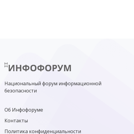
DDOS
ПО
МВД
ГОСДУМА
ЦИФРОВАЯ БЕЗОПАСНОСТЬ
ШИФРОВАНИЕ
ТЕЛЕКОМ
НИЖНИЙ НОВГОРОД
ГОСУСЛУГИ
СОЧИ
ТЕХНОЛОГИИ
ТЮМЕНЬ
SOC
DDOS-АТАКИ
ФСБ
ЛАБОРАТОРИЯ КАСПЕРСКОГО»
РОСКОМНАДЗОР
АСУ ТП
МИНЦИФРЫ РОССИИ
NGFW
КИБЕРМОШЕННИЧЕСТВО
ЦИФРОВАЯ ГРАМОТНОСТЬ
Национальный форум информационной
безопасности
Об Инфофоруме
Контакты
Политика конфиденциальности