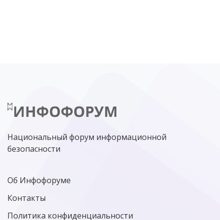
DDOS
ПО
МВД
ГОСДУМА
ЦИФРОВАЯ БЕЗОПАСНОСТЬ
ШИФРОВАНИЕ
ТЕЛЕКОМ
НИЖНИЙ НОВГОРОД
ГОСУСЛУГИ
СОЧИ
ТЕХНОЛОГИИ
ТЮМЕНЬ
SOC
DDOS-АТАКИ
ФСБ
ЛАБОРАТОРИЯ КАСПЕРСКОГО»
РОСКОМНАДЗОР
АСУ ТП
МИНЦИФРЫ РОССИИ
NGFW
КИБЕРМОШЕННИЧЕСТВО
ЦИФРОВАЯ ГРАМОТНОСТЬ
Национальный форум информационной
безопасности
Об Инфофоруме
Контакты
Политика конфиденциальности