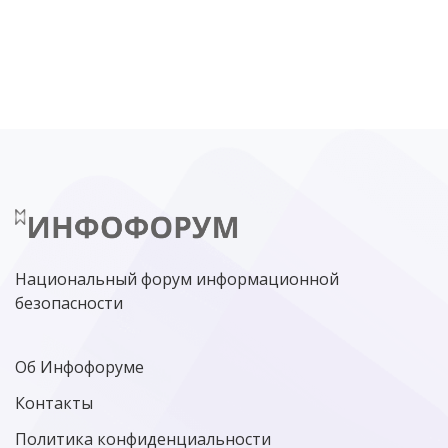
DDOS
ПО
МВД
ГОСДУМА
ЦИФРОВАЯ БЕЗОПАСНОСТЬ
ШИФРОВАНИЕ
ТЕЛЕКОМ
НИЖНИЙ НОВГОРОД
ГОСУСЛУГИ
СОЧИ
ТЕХНОЛОГИИ
ТЮМЕНЬ
SOC
DDOS-АТАКИ
ФСБ
ЛАБОРАТОРИЯ КАСПЕРСКОГО»
РОСКОМНАДЗОР
АСУ ТП
МИНЦИФРЫ РОССИИ
NGFW
КИБЕРМОШЕННИЧЕСТВО
ЦИФРОВАЯ ГРАМОТНОСТЬ
Национальный форум информационной
безопасности
Об Инфофоруме
Контакты
Политика конфиденциальности