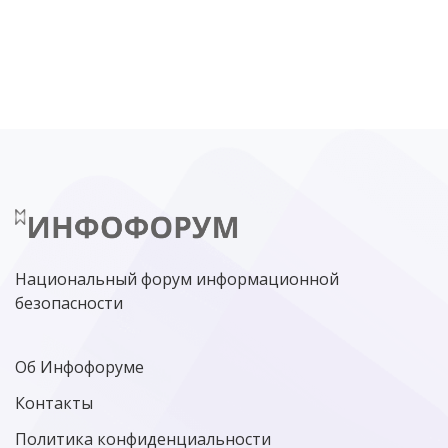
DDOS
ПО
МВД
ГОСДУМА
ЦИФРОВАЯ БЕЗОПАСНОСТЬ
ШИФРОВАНИЕ
ТЕЛЕКОМ
НИЖНИЙ НОВГОРОД
ГОСУСЛУГИ
СОЧИ
ТЕХНОЛОГИИ
ТЮМЕНЬ
SOC
DDOS-АТАКИ
ФСБ
ЛАБОРАТОРИЯ КАСПЕРСКОГО»
РОСКОМНАДЗОР
АСУ ТП
МИНЦИФРЫ РОССИИ
NGFW
КИБЕРМОШЕННИЧЕСТВО
ЦИФРОВАЯ ГРАМОТНОСТЬ
Национальный форум информационной
безопасности
Об Инфофоруме
Контакты
Политика конфиденциальности