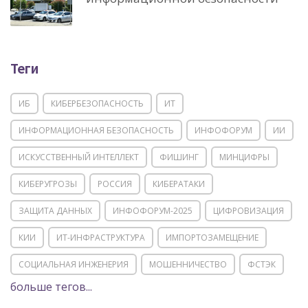
Теги
ИБ
КИБЕРБЕЗОПАСНОСТЬ
ИТ
ИНФОРМАЦИОННАЯ БЕЗОПАСНОСТЬ
ИНФОФОРУМ
ИИ
ИСКУССТВЕННЫЙ ИНТЕЛЛЕКТ
ФИШИНГ
МИНЦИФРЫ
КИБЕРУГРОЗЫ
РОССИЯ
КИБЕРАТАКИ
ЗАЩИТА ДАННЫХ
ИНФОФОРУМ-2025
ЦИФРОВИЗАЦИЯ
КИИ
ИТ-ИНФРАСТРУКТУРА
ИМПОРТОЗАМЕЩЕНИЕ
СОЦИАЛЬНАЯ ИНЖЕНЕРИЯ
МОШЕННИЧЕСТВО
ФСТЭК
больше тегов...
POSITIVE TECHNOLOGIES
ЦИФРОВАЯ ТРАНСФОРМАЦИЯ