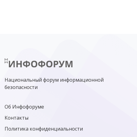
DDOS
ПО
МВД
ГОСДУМА
ЦИФРОВАЯ БЕЗОПАСНОСТЬ
ШИФРОВАНИЕ
ТЕЛЕКОМ
НИЖНИЙ НОВГОРОД
ГОСУСЛУГИ
СОЧИ
ТЕХНОЛОГИИ
ТЮМЕНЬ
SOC
DDOS-АТАКИ
ФСБ
ЛАБОРАТОРИЯ КАСПЕРСКОГО»
РОСКОМНАДЗОР
АСУ ТП
МИНЦИФРЫ РОССИИ
NGFW
КИБЕРМОШЕННИЧЕСТВО
ЦИФРОВАЯ ГРАМОТНОСТЬ
Национальный форум информационной
безопасности
Об Инфофоруме
Контакты
Политика конфиденциальности