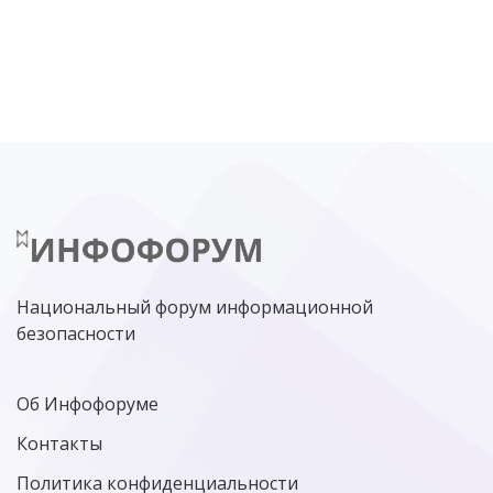
DDOS
ПО
МВД
ГОСДУМА
ЦИФРОВАЯ БЕЗОПАСНОСТЬ
ШИФРОВАНИЕ
ТЕЛЕКОМ
НИЖНИЙ НОВГОРОД
ГОСУСЛУГИ
СОЧИ
ТЕХНОЛОГИИ
ТЮМЕНЬ
SOC
DDOS-АТАКИ
ФСБ
ЛАБОРАТОРИЯ КАСПЕРСКОГО»
РОСКОМНАДЗОР
АСУ ТП
МИНЦИФРЫ РОССИИ
NGFW
КИБЕРМОШЕННИЧЕСТВО
ЦИФРОВАЯ ГРАМОТНОСТЬ
Национальный форум информационной
безопасности
Об Инфофоруме
Контакты
Политика конфиденциальности