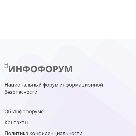
DDOS
ПО
МВД
ГОСДУМА
ЦИФРОВАЯ БЕЗОПАСНОСТЬ
ШИФРОВАНИЕ
ТЕЛЕКОМ
НИЖНИЙ НОВГОРОД
ГОСУСЛУГИ
СОЧИ
ТЕХНОЛОГИИ
ТЮМЕНЬ
SOC
DDOS-АТАКИ
ФСБ
ЛАБОРАТОРИЯ КАСПЕРСКОГО»
РОСКОМНАДЗОР
АСУ ТП
МИНЦИФРЫ РОССИИ
NGFW
КИБЕРМОШЕННИЧЕСТВО
ЦИФРОВАЯ ГРАМОТНОСТЬ
Национальный форум информационной
безопасности
Об Инфофоруме
Контакты
Политика конфиденциальности