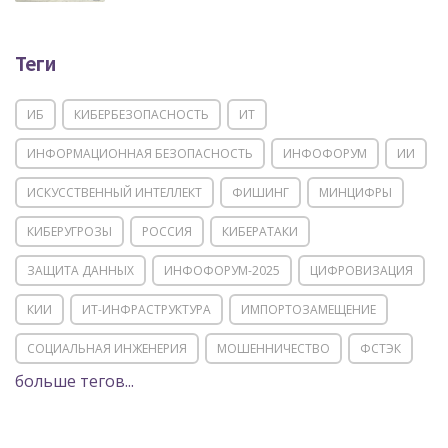
Теги
ИБ
КИБЕРБЕЗОПАСНОСТЬ
ИТ
ИНФОРМАЦИОННАЯ БЕЗОПАСНОСТЬ
ИНФОФОРУМ
ИИ
ИСКУССТВЕННЫЙ ИНТЕЛЛЕКТ
ФИШИНГ
МИНЦИФРЫ
КИБЕРУГРОЗЫ
РОССИЯ
КИБЕРАТАКИ
ЗАЩИТА ДАННЫХ
ИНФОФОРУМ-2025
ЦИФРОВИЗАЦИЯ
КИИ
ИТ-ИНФРАСТРУКТУРА
ИМПОРТОЗАМЕЩЕНИЕ
СОЦИАЛЬНАЯ ИНЖЕНЕРИЯ
МОШЕННИЧЕСТВО
ФСТЭК
больше тегов...
POSITIVE TECHNOLOGIES
ЦИФРОВАЯ ТРАНСФОРМАЦИЯ
DDOS
ПО
МВД
ГОСДУМА