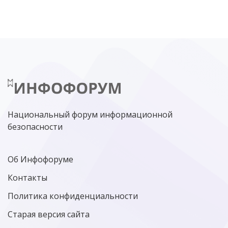
ЦИФРОВАЯ БЕЗОПАСНОСТЬ
ШИФРОВАНИЕ
ТЕЛЕКОМ
НИЖНИЙ НОВГОРОД
ГОСУСЛУГИ
СОЧИ
ТЕХНОЛОГИИ
ТЮМЕНЬ
SOC
DDOS-АТАКИ
ФСБ
ЛАБОРАТОРИЯ КАСПЕРСКОГО»
РОСКОМНАДЗОР
АСУ ТП
МИНЦИФРЫ РОССИИ
NGFW
КИБЕРМОШЕННИЧЕСТВО
ЦИФРОВАЯ ГРАМОТНОСТЬ
Национальный форум информационной
безопасности
Об Инфофоруме
Контакты
Политика конфиденциальности
Старая версия сайта