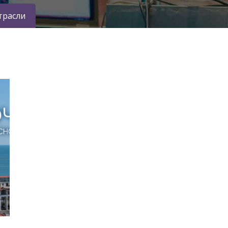
трасли