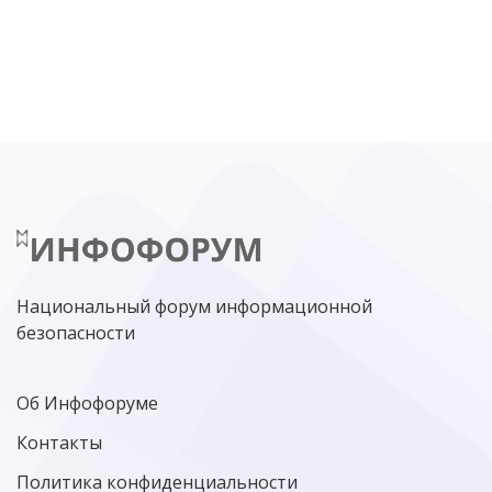
DDOS
ПО
МВД
ГОСДУМА
ЦИФРОВАЯ БЕЗОПАСНОСТЬ
ШИФРОВАНИЕ
ТЕЛЕКОМ
НИЖНИЙ НОВГОРОД
ГОСУСЛУГИ
СОЧИ
ТЕХНОЛОГИИ
ТЮМЕНЬ
SOC
DDOS-АТАКИ
ФСБ
ЛАБОРАТОРИЯ КАСПЕРСКОГО»
РОСКОМНАДЗОР
АСУ ТП
МИНЦИФРЫ РОССИИ
NGFW
КИБЕРМОШЕННИЧЕСТВО
ЦИФРОВАЯ ГРАМОТНОСТЬ
Национальный форум информационной
безопасности
Об Инфофоруме
Контакты
Политика конфиденциальности