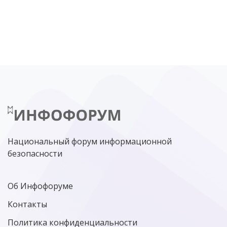
DDOS
ПО
МВД
ГОСДУМА
ЦИФРОВАЯ БЕЗОПАСНОСТЬ
ШИФРОВАНИЕ
ТЕЛЕКОМ
НИЖНИЙ НОВГОРОД
ГОСУСЛУГИ
СОЧИ
ТЕХНОЛОГИИ
ТЮМЕНЬ
SOC
DDOS-АТАКИ
ФСБ
ЛАБОРАТОРИЯ КАСПЕРСКОГО»
РОСКОМНАДЗОР
АСУ ТП
МИНЦИФРЫ РОССИИ
NGFW
КИБЕРМОШЕННИЧЕСТВО
ЦИФРОВАЯ ГРАМОТНОСТЬ
Национальный форум информационной
безопасности
Об Инфофоруме
Контакты
Политика конфиденциальности