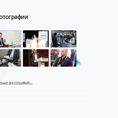
МВД
ГОСДУМА
отографии
ЦИФРОВАЯ БЕЗОПАСНОСТЬ
ШИФРОВАНИЕ
ТЕЛЕКОМ
НИЖНИЙ НОВГОРОД
ГОСУСЛУГИ
СОЧИ
ТЕХНОЛОГИИ
ТЮМЕНЬ
SOC
DDOS-АТАКИ
ФСБ
ЛАБОРАТОРИЯ КАСПЕРСКОГО»
РОСКОМНАДЗОР
АСУ ТП
МИНЦИФРЫ РОССИИ
NGFW
льше фотографий…
КИБЕРМОШЕННИЧЕСТВО
ЦИФРОВАЯ ГРАМОТНОСТЬ