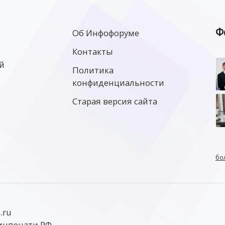
Ф
Об Инфофоруме
Контакты
й
Политика
конфиденциальности
Старая версия сайта
бо
.ru
инпечати РФ