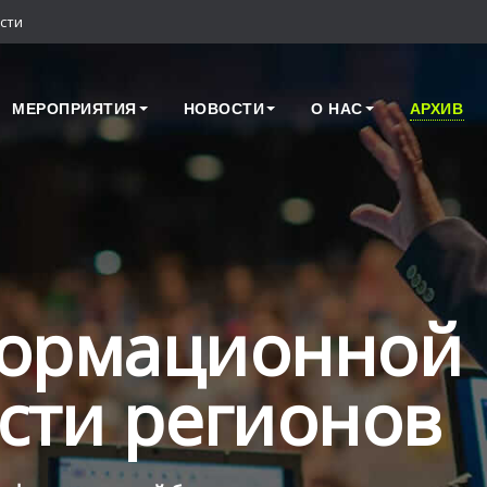
сти
МЕРОПРИЯТИЯ
НОВОСТИ
О НАС
АРХИВ
формационной
сти регионов