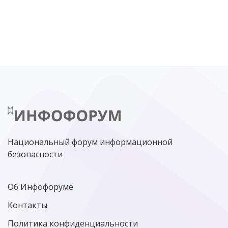
DDOS
ПО
МВД
ГОСДУМА
ЦИФРОВАЯ БЕЗОПАСНОСТЬ
ШИФРОВАНИЕ
ТЕЛЕКОМ
НИЖНИЙ НОВГОРОД
ГОСУСЛУГИ
СОЧИ
ТЕХНОЛОГИИ
ТЮМЕНЬ
SOC
DDOS-АТАКИ
ФСБ
ЛАБОРАТОРИЯ КАСПЕРСКОГО»
РОСКОМНАДЗОР
АСУ ТП
МИНЦИФРЫ РОССИИ
NGFW
КИБЕРМОШЕННИЧЕСТВО
ЦИФРОВАЯ ГРАМОТНОСТЬ
Национальный форум информационной
безопасности
Об Инфофоруме
Контакты
Политика конфиденциальности