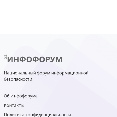
DDOS
ПО
МВД
ГОСДУМА
ЦИФРОВАЯ БЕЗОПАСНОСТЬ
ШИФРОВАНИЕ
ТЕЛЕКОМ
НИЖНИЙ НОВГОРОД
ГОСУСЛУГИ
СОЧИ
ТЕХНОЛОГИИ
ТЮМЕНЬ
SOC
DDOS-АТАКИ
ФСБ
ЛАБОРАТОРИЯ КАСПЕРСКОГО»
РОСКОМНАДЗОР
АСУ ТП
МИНЦИФРЫ РОССИИ
NGFW
КИБЕРМОШЕННИЧЕСТВО
ЦИФРОВАЯ ГРАМОТНОСТЬ
Национальный форум информационной
безопасности
Об Инфофоруме
Контакты
Политика конфиденциальности