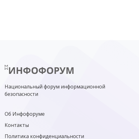
DDOS
ПО
МВД
ГОСДУМА
ЦИФРОВАЯ БЕЗОПАСНОСТЬ
ШИФРОВАНИЕ
ТЕЛЕКОМ
НИЖНИЙ НОВГОРОД
ГОСУСЛУГИ
СОЧИ
ТЕХНОЛОГИИ
ТЮМЕНЬ
SOC
DDOS-АТАКИ
ФСБ
ЛАБОРАТОРИЯ КАСПЕРСКОГО»
РОСКОМНАДЗОР
АСУ ТП
МИНЦИФРЫ РОССИИ
NGFW
КИБЕРМОШЕННИЧЕСТВО
ЦИФРОВАЯ ГРАМОТНОСТЬ
Национальный форум информационной
безопасности
Об Инфофоруме
Контакты
Политика конфиденциальности